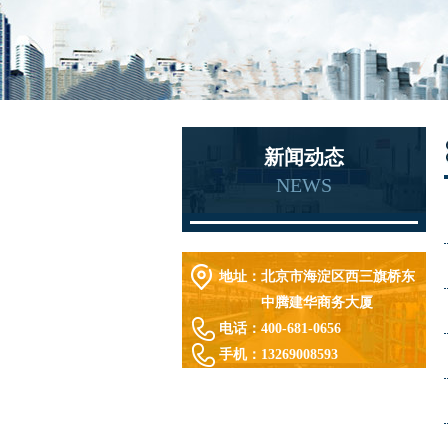
新闻动态
NEWS
地址：
北京市海淀区西三旗桥东
中腾建华商务大厦
电话：
400-681-0656
手机：
13269008593