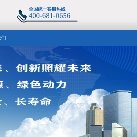
全国统一客服热线
400-681-0656
我们