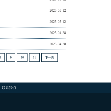
2025-05-12
2025-05-12
2025-04-28
2025-04-28
8
9
10
11
下一页
联系我们
|