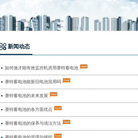
新闻动态
如何做才能有效监控机房用赛特蓄电池
赛特蓄电池能新旧电池混用吗
赛特蓄电池的未来发展
赛特蓄电池的各方面优点
赛特蓄电池的保养与清洁方法
赛特蓄电池的管理与维护