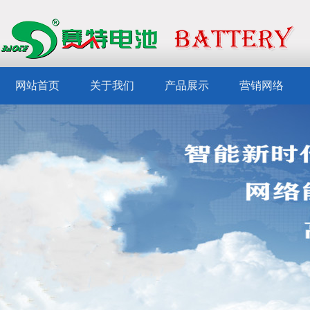
网站首页
关于我们
产品展示
营销网络