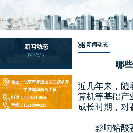
新闻动态
新闻动态
NEWS
哪些
地址：
北京市海淀区西三旗桥东
近几年来，随
中腾建华商务大厦
算机等基础产
电话：
400-681-0656
成长时期，对
手机：
13269008593
影响铅酸蓄