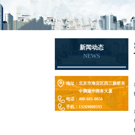
新闻动态
NEWS
地址：
北京市海淀区西三旗桥东
中腾建华商务大厦
电话：
400-681-0656
手机：
13269008593