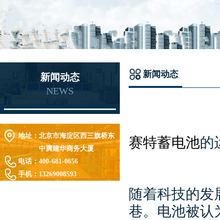
新闻动态
新闻动态
NEWS
地址：
北京市海淀区西三旗桥东
赛特蓄电池
的
中腾建华商务大厦
电话：
400-681-0656
手机：
13269008593
随着科技的发
巷。电池被认