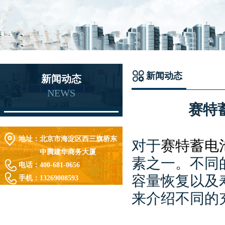
新闻动态
新闻动态
NEWS
赛特
地址：
北京市海淀区西三旗桥东
对于
赛特蓄电
中腾建华商务大厦
素之一。不同
电话：
400-681-0656
容量恢复以及
手机：
13269008593
来介绍不同的