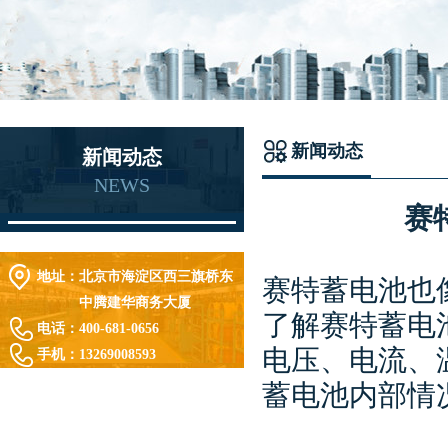
新闻动态
新闻动态
NEWS
赛
地址：
北京市海淀区西三旗桥东
赛特蓄电池也
中腾建华商务大厦
了解赛特蓄电
电话：
400-681-0656
电压、电流、
手机：
13269008593
蓄电池内部情