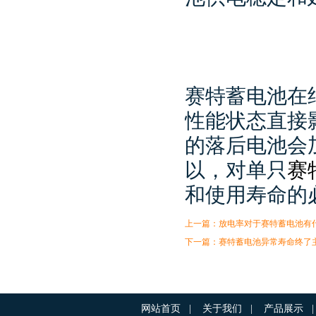
赛特蓄电池在
性能状态直接
的落后电池会
以，对单只
赛
和使用寿命的
上一篇：
放电率对于赛特蓄电池有
下一篇：
赛特蓄电池异常寿命终了
网站首页
|
关于我们
|
产品展示
|