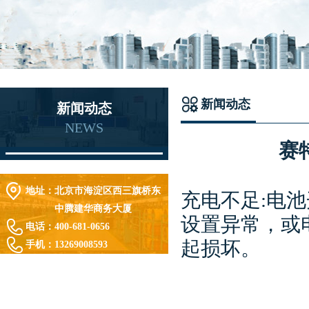
新闻动态
新闻动态
NEWS
赛
地址：
北京市海淀区西三旗桥东
充电不足:电池开
中腾建华商务大厦
设置异常，或
电话：
400-681-0656
起损坏。
手机：
13269008593